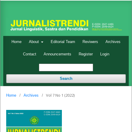
Home
About
Editorial Team
Reviwers
Archives
Contact
Announcements
Register
Login
Search
Vol 7 No 1 (2022)
Home
/
Archives
/